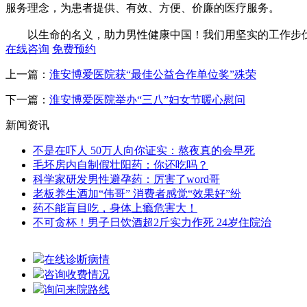
服务理念，为患者提供、有效、方便、价廉的医疗服务。
以生命的名义，助力男性健康中国！我们用坚实的工作步伐
在线咨询
免费预约
上一篇：
淮安博爱医院获“最佳公益合作单位奖”殊荣
下一篇：
淮安博爱医院举办“三八”妇女节暖心慰问
新闻资讯
不是在吓人 50万人向你证实：熬夜真的会早死
毛坯房内自制假壮阳药：你还吃吗？
科学家研发男性避孕药：厉害了word哥
老板养生酒加“伟哥” 消费者感觉“效果好”纷
药不能盲目吃，身体上瘾危害大！
不可贪杯！男子日饮酒超2斤实力作死 24岁住院治
在线诊断病情
咨询收费情况
询问来院路线