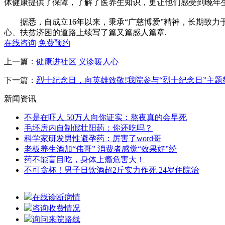
体健康提供了保障，了解了医养生知识，更让他们感受到晚年
据悉，自成立16年以来，秉承“广慈博爱”精神，长期致力
心、扶贫济困的道路上续写了篇又篇感人篇章.
在线咨询
免费预约
上一篇：
健康进社区 义诊暖人心
下一篇：
烈士纪念日，向英雄致敬!我院参与“烈士纪念日”主题
新闻资讯
不是在吓人 50万人向你证实：熬夜真的会早死
毛坯房内自制假壮阳药：你还吃吗？
科学家研发男性避孕药：厉害了word哥
老板养生酒加“伟哥” 消费者感觉“效果好”纷
药不能盲目吃，身体上瘾危害大！
不可贪杯！男子日饮酒超2斤实力作死 24岁住院治
在线诊断病情
咨询收费情况
询问来院路线