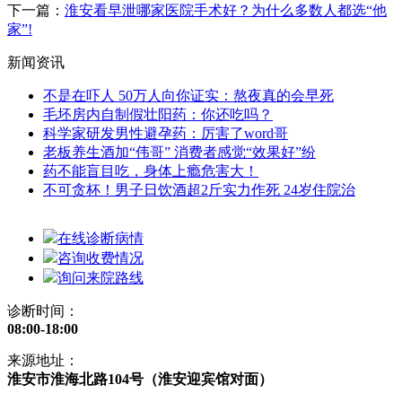
下一篇：
淮安看早泄哪家医院手术好？为什么多数人都选“他
家”!
新闻资讯
不是在吓人 50万人向你证实：熬夜真的会早死
毛坯房内自制假壮阳药：你还吃吗？
科学家研发男性避孕药：厉害了word哥
老板养生酒加“伟哥” 消费者感觉“效果好”纷
药不能盲目吃，身体上瘾危害大！
不可贪杯！男子日饮酒超2斤实力作死 24岁住院治
在线诊断病情
咨询收费情况
询问来院路线
诊断时间：
08:00-18:00
来源地址：
淮安市淮海北路104号（淮安迎宾馆对面）