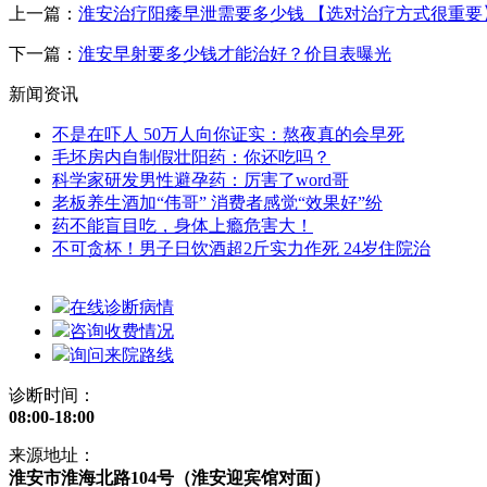
上一篇：
淮安治疗阳痿早泄需要多少钱 【选对治疗方式很重要
下一篇：
淮安早射要多少钱才能治好？价目表曝光
新闻资讯
不是在吓人 50万人向你证实：熬夜真的会早死
毛坯房内自制假壮阳药：你还吃吗？
科学家研发男性避孕药：厉害了word哥
老板养生酒加“伟哥” 消费者感觉“效果好”纷
药不能盲目吃，身体上瘾危害大！
不可贪杯！男子日饮酒超2斤实力作死 24岁住院治
在线诊断病情
咨询收费情况
询问来院路线
诊断时间：
08:00-18:00
来源地址：
淮安市淮海北路104号（淮安迎宾馆对面）