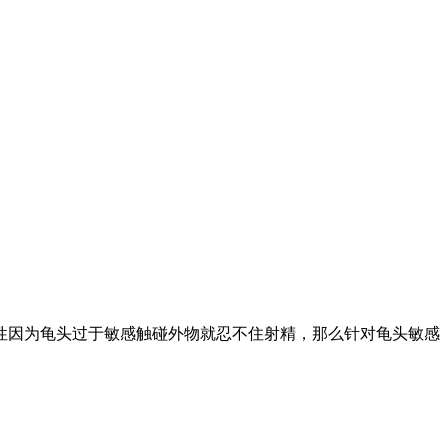
因为龟头过于敏感触碰外物就忍不住射精，那么针对龟头敏感