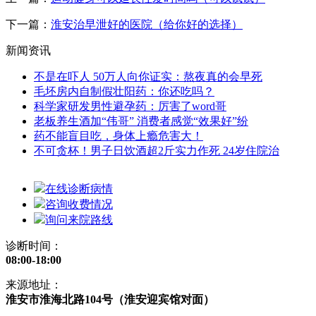
下一篇：
淮安治早泄好的医院（给你好的选择）
新闻资讯
不是在吓人 50万人向你证实：熬夜真的会早死
毛坯房内自制假壮阳药：你还吃吗？
科学家研发男性避孕药：厉害了word哥
老板养生酒加“伟哥” 消费者感觉“效果好”纷
药不能盲目吃，身体上瘾危害大！
不可贪杯！男子日饮酒超2斤实力作死 24岁住院治
在线诊断病情
咨询收费情况
询问来院路线
诊断时间：
08:00-18:00
来源地址：
淮安市淮海北路104号（淮安迎宾馆对面）