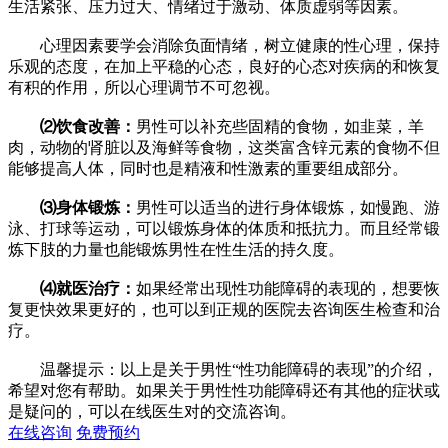
生活紧张、压力过大、情绪过于激动、体质虚弱等因素。
心理因素要学会消除负面情绪，树立健康的性心理，保持
乐观的态度，在加上平稳的心态，良好的心态对疾病的和恢复
有积的作用，所以心理调节不可忽视。
⑵饮食改善：
男性可以补充些固精的食物，如韭菜，羊
肉，动物的肾脏以及海鲜等食物，这类富含锌元素的食物不但
能够提高人体，同时也是精液和性激素的重要组成部分。
⑶身体锻炼：
男性可以适当的进行身体锻炼，如慢跑、游
泳、打球等运动，可以锻炼身体的体质和抵抗力。而且经常锻
炼下肢的力量也能锻炼男性在性生活的持久度。
⑷就医治疗：
如果经常出现性功能障碍的表现的，想要恢
复更快效果更好的，也可以到正规的医院去咨询医生检查和治
疗。
温馨提示：以上是关于男性“性功能障碍的表现”的介绍，
希望对您有帮助。如果关于男性性功能障碍还有其他的症状或
是疑问的，可以在线医生对的交流咨询。
在线咨询
免费预约