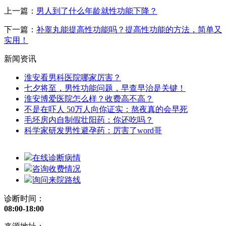
上一篇：
男人到了什么年龄就性功能下降？
下一篇：
补睾丸能提高性功能吗？提高性功能的方法，简单又
实用！
新闻资讯
淮安看男科医院哪家厉害？
七夕将至，男性功能问题，早查早治是关键！
淮安博爱医院怎么样？收费高不高？
不是在吓人 50万人向你证实：熬夜真的会早死
毛坯房内自制假壮阳药：你还吃吗？
科学家研发男性避孕药：厉害了word哥
在线诊断病情
咨询收费情况
询问来院路线
诊断时间：
08:00-18:00