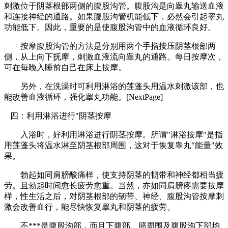
刺激位于阴茎根部两侧的腹股沟管。腹股沟是向睾丸输送血液
和连接神经的通路。如果腹股沟管机能低下，必然会引起睾丸
功能低下。因此，重要的是使腹股沟管中的血液循环良好。
按摩腹股沟管的方法是分别用两个手指按压阴茎根部两
侧，从上向下抚摩，刺激血液流向睾丸的通路。每日按摩次，
可在每晚入睡前自己在床上按摩。
另外，在洗澡时可利用淋浴的莲蓬头用温水刺激该部，也
能改善血液循环，强化睾丸功能。
[NextPage]
四：利用淋浴进行"阴茎按摩
入浴时，好利用淋浴进行阴茎按摩。所谓"淋浴按摩"是指
用莲蓬头将温水淋至阴茎根部周围，这对于恢复睾丸"能量"效
果。
勃起如同肩膀酸痛样，使支持阴茎的韧带和神经都相当疲
劳。且勃起时间愈长疲劳愈重。当然，亦如同肩膀疼需要按摩
样，性生活之后，对阴茎根部的韧带、神经、腹股沟管按摩刺
激会改善血行，能尽快恢复睾丸和阴茎的疲劳。
不***是腹股沟部，而且下腹部、脐周围及腹股沟下部均