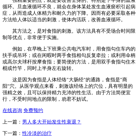
强精重要的点，就是要改善全身的、特别是下半身的血液
循环。旦血液循环不良，就会在身体某处发生血液瘀积引起病
症，从而造成人体精力和耐久力的下降。因而有必要采取各种
方法给人体以适当的刺激，使体内活跃，改善血液循环。
其方法之，是对食指的刺激。该方法具有不受场合时间限
制等优点，非常便于实施。
例如，在早晚上下班乘公共电汽车时，用食指勾住车内的
扶手或吊环；或在闲暇时两手食指相勾反复牵拉；或利用伞柄
或高尔夫球杆按摩食指；要简便的方法，是用双手食指勾住木
棍或竹竿，同时上半身左右旋转。
这是因为食指是人体经络"大肠经"的通路，食指是"商
阳"穴。从医学观点来看，刺激该经络上的穴位，具有明显的
强精之效，且可以保持精力充沛的性生活。由于方法简便宜
行，不受时间地点的限制，劝君不妨试。
在线咨询
免费预约
上一篇：
男人多大开始发生性衰退？
下一篇：
性冷淡的治疗