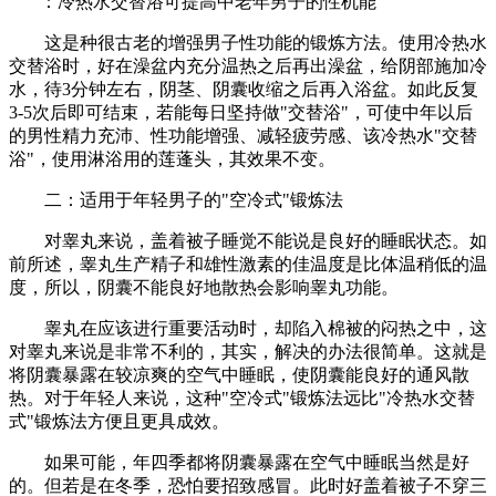
：冷热水交替浴可提高中老年男子的性机能
这是种很古老的增强男子性功能的锻炼方法。使用冷热水
交替浴时，好在澡盆内充分温热之后再出澡盆，给阴部施加冷
水，待3分钟左右，阴茎、阴囊收缩之后再入浴盆。如此反复
3-5次后即可结束，若能每日坚持做"交替浴"，可使中年以后
的男性精力充沛、性功能增强、减轻疲劳感、该冷热水"交替
浴"，使用淋浴用的莲蓬头，其效果不变。
二：适用于年轻男子的"空冷式"锻炼法
对睾丸来说，盖着被子睡觉不能说是良好的睡眠状态。如
前所述，睾丸生产精子和雄性激素的佳温度是比体温稍低的温
度，所以，阴囊不能良好地散热会影响睾丸功能。
睾丸在应该进行重要活动时，却陷入棉被的闷热之中，这
对睾丸来说是非常不利的，其实，解决的办法很简单。这就是
将阴囊暴露在较凉爽的空气中睡眠，使阴囊能良好的通风散
热。对于年轻人来说，这种"空冷式"锻炼法远比"冷热水交替
式"锻炼法方便且更具成效。
如果可能，年四季都将阴囊暴露在空气中睡眠当然是好
的。但若是在冬季，恐怕要招致感冒。此时好盖着被子不穿三