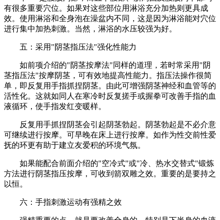
有很多重要穴位。如果对这些部位用淋浴充分加热则更具成
效。使用淋浴和全身泡在澡盆内不同，这是因为淋浴能对穴位
进行集中加热刺激。当然，淋浴的水压较强为好。
五：采用"阴茎指压法"强化性能力
如前项介绍的"阴茎按摩法"同样的道理，若时常采用"阴
茎指压法"按摩阴茎，可有效地提高性能力。指压法操作很简
单，即反复用手指抓捏阴茎。由此可增强阴茎神经和血管等的
活性化。这就如同人在寒冷时反复搓手或握拳可改善手指的血
液循环，使手指发红变暖样。
反复用手抓捏阴茎会引起阴茎勃起。阴茎勃起是不必介意
可继续进行按摩。可早晚在床上进行按摩。如作为性交前性爱
抚的环更有助于建立友爱积的环境气氛。
如果能配合前面介绍的"空冷式"或"冷、热水交替式"锻炼
方法进行阴茎指压按摩，可收到箭双雕之效。重要的是要持之
以恒。
六：手指刺激运动有强精之效