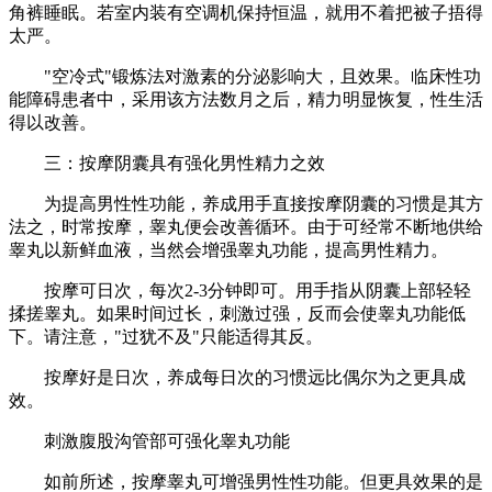
角裤睡眠。若室内装有空调机保持恒温，就用不着把被子捂得
太严。
"空冷式"锻炼法对激素的分泌影响大，且效果。临床性功
能障碍患者中，采用该方法数月之后，精力明显恢复，性生活
得以改善。
三：按摩阴囊具有强化男性精力之效
为提高男性性功能，养成用手直接按摩阴囊的习惯是其方
法之，时常按摩，睾丸便会改善循环。由于可经常不断地供给
睾丸以新鲜血液，当然会增强睾丸功能，提高男性精力。
按摩可日次，每次2-3分钟即可。用手指从阴囊上部轻轻
揉搓睾丸。如果时间过长，刺激过强，反而会使睾丸功能低
下。请注意，"过犹不及"只能适得其反。
按摩好是日次，养成每日次的习惯远比偶尔为之更具成
效。
刺激腹股沟管部可强化睾丸功能
如前所述，按摩睾丸可增强男性性功能。但更具效果的是