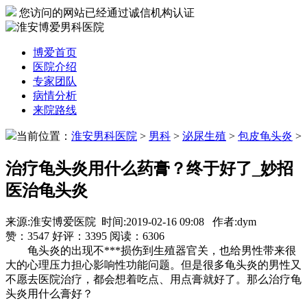
您访问的网站已经通过诚信机构认证
博爱首页
医院介绍
专家团队
病情分析
来院路线
当前位置：
淮安男科医院
>
男科
>
泌尿生殖
>
包皮龟头炎
>
治疗龟头炎用什么药膏？终于好了_妙招
医治龟头炎
来源:淮安博爱医院 时间:2019-02-16 09:08 作者:dym
赞：
3547
好评：
3395
阅读：
6306
龟头炎的出现不***损伤到生殖器官关，也给男性带来很
大的心理压力担心影响性功能问题。但是很多龟头炎的男性又
不愿去医院治疗，都会想着吃点、用点膏就好了。那么治疗龟
头炎用什么膏好？