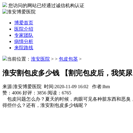
您访问的网站已经通过诚信机构认证
博爱首页
医院介绍
专家团队
病情分析
来院路线
当前位置：
淮安医院
>
>
包皮包茎
>
淮安割包皮多少钱 【割完包皮后，我笑尿
来源:淮安博爱医院 时间:2020-11-09 16:02 作者:lhm
赞：
4006
好评：
3856
阅读：
6765
包皮问题怎么办？夏天的时候，肉眼可见各种脏东西和恶臭，
得些什么？还有，淮安割包皮多少钱呢？