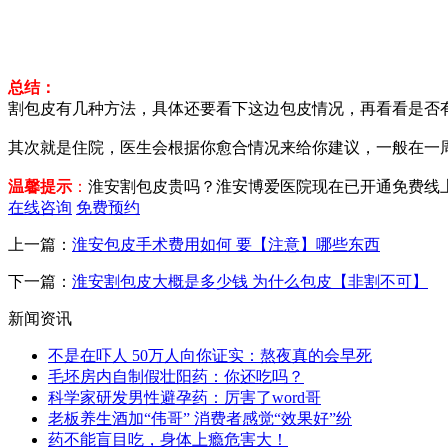
总结：
割包皮有几种方法，具体还要看下这边包皮情况，再看看是否
其次就是住院，医生会根据你愈合情况来给你建议，一般在一
温馨提示
：
淮安割包皮贵吗？淮安博爱医院现在已开通免费线
在线咨询
免费预约
上一篇：
淮安包皮手术费用如何 要【注意】哪些东西
下一篇：
淮安割包皮大概是多少钱 为什么包皮【非割不可】
新闻资讯
不是在吓人 50万人向你证实：熬夜真的会早死
毛坯房内自制假壮阳药：你还吃吗？
科学家研发男性避孕药：厉害了word哥
老板养生酒加“伟哥” 消费者感觉“效果好”纷
药不能盲目吃，身体上瘾危害大！