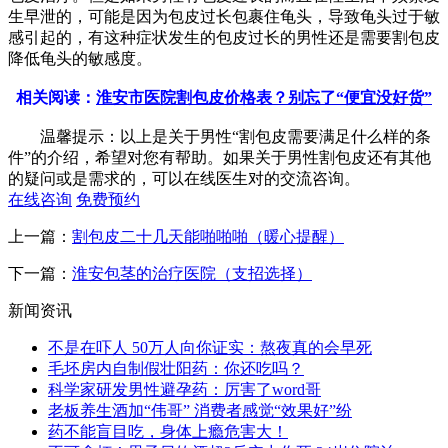
生早泄的，可能是因为包皮过长包裹住龟头，导致龟头过于敏
感引起的，有这种症状发生的包皮过长的男性还是需要割包皮
降低龟头的敏感度。
相关阅读：
淮安市医院割包皮价格表？别忘了“便宜没好货”
温馨提示：以上是关于男性“割包皮需要满足什么样的条
件”的介绍，希望对您有帮助。如果关于男性割包皮还有其他
的疑问或是需求的，可以在线医生对的交流咨询。
在线咨询
免费预约
上一篇：
割包皮二十几天能啪啪啪（暖心提醒）
下一篇：
淮安包茎的治疗医院（支招选择）
新闻资讯
不是在吓人 50万人向你证实：熬夜真的会早死
毛坯房内自制假壮阳药：你还吃吗？
科学家研发男性避孕药：厉害了word哥
老板养生酒加“伟哥” 消费者感觉“效果好”纷
药不能盲目吃，身体上瘾危害大！