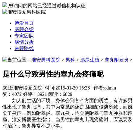
您访问的网站已经通过诚信机构认证
博爱首页
医院介绍
专家团队
病情分析
来院路线
当前位置：
淮安男科医院
>
男科
>
泌尿生殖
>
睾丸附睾炎
>
是什么导致男性的睾丸会疼痛呢
来源:淮安博爱医院 时间:2015-01-29 15:26 作者:admin
赞：
4072
好评：
3921
阅读：
6829
如人们生活的环境，身体会到各个方面的诱惑，有许多男
性出现了睾丸胀痛，其中为常见的还是因细菌侵袭所致，而感
染了炎症，例如附睾炎、睾丸炎，均会使附睾与睾丸肿胀和疼
痛。淮安博爱医生指出，当男性的睾丸出现疼痛时，应该要及
时治疗，睾丸异常不是小事。