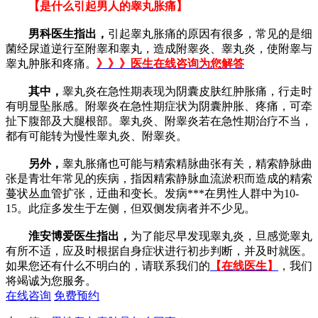
【是什么引起男人的睾丸胀痛】
男科医生指出，
引起睾丸胀痛的原因有很多，常见的是细
菌经尿道逆行至附睾和睾丸，造成附睾炎、睾丸炎，使附睾与
睾丸肿胀和疼痛。
》》》医生在线咨询为您解答
其中，
睾丸炎在急性期表现为阴囊皮肤红肿胀痛，行走时
有明显坠胀感。附睾炎在急性期症状为阴囊肿胀、疼痛，可牵
扯下腹部及大腿根部。睾丸炎、附睾炎若在急性期治疗不当，
都有可能转为慢性睾丸炎、附睾炎。
另外，
睾丸胀痛也可能与精索精脉曲张有关，精索静脉曲
张是青壮年常见的疾病，指因精索静脉血流淤积而造成的精索
蔓状丛血管扩张，迂曲和变长。发病***在男性人群中为10-
15。此症多发生于左侧，但双侧发病者并不少见。
淮安博爱医生指出，
为了能尽早发现睾丸炎，旦感觉睾丸
有所不适，应及时根据自身症状进行初步判断，并及时就医。
如果您还有什么不明白的，请联系我们的
【在线医生】
，我们
将竭诚为您服务。
在线咨询
免费预约