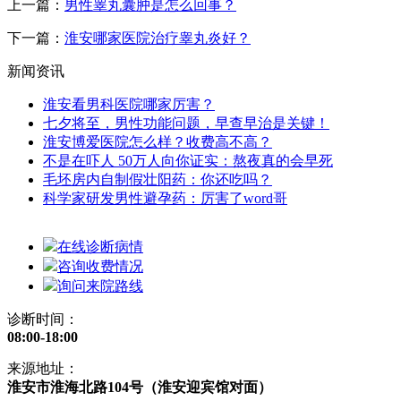
上一篇：
男性睾丸囊肿是怎么回事？
下一篇：
淮安哪家医院治疗睾丸炎好？
新闻资讯
淮安看男科医院哪家厉害？
七夕将至，男性功能问题，早查早治是关键！
淮安博爱医院怎么样？收费高不高？
不是在吓人 50万人向你证实：熬夜真的会早死
毛坯房内自制假壮阳药：你还吃吗？
科学家研发男性避孕药：厉害了word哥
在线诊断病情
咨询收费情况
询问来院路线
诊断时间：
08:00-18:00
来源地址：
淮安市淮海北路104号（淮安迎宾馆对面）